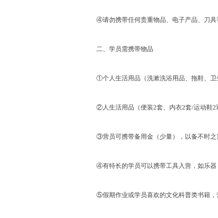
④请勿携带任何贵重物品、电子产品、刀具等
二、学员需携带物品
①个人生活用品（洗漱洗浴用品、拖鞋、卫
②人生活用品（便装2套、内衣2套/运动鞋2双
③营员可携带备用金（少量），以备不时之需
④有特长的学员可以携带工具入营，如乐器
⑤假期作业或学员喜欢的文化科普类书籍，