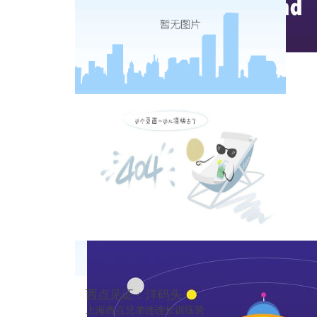
实时热点
西点见证：洋码头
上海西点兄弟连连长训练营