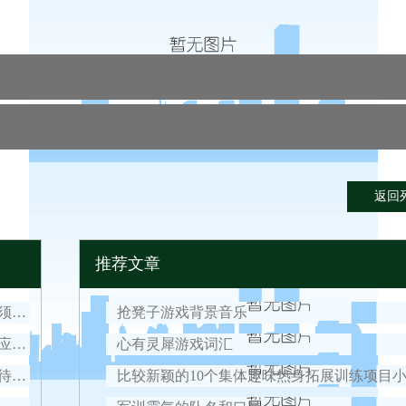
返回
推荐文章
倒计时开启，2021西点好习惯军事冬令营入营须知！
抢凳子游戏背景音乐
疫情零星散发，今年春节如何安心过？权威回应来了！
心有灵犀游戏词汇
好习惯元旦营结营，结束意味着新的开始，期待我们下一次的相遇！
比较新颖的10个集体趣味热身拓展训练项目