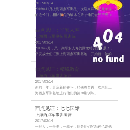
2017/03/14
2016年11月上海西点军训又一次迎来洋码头兄弟连
的连长们，相比新兵的破冰之旅，他们会经历更加
严格的训练，这也是兄弟连连长训练的第二期，来
一起感受一下连长训练营的风采吧~
西点见证：平安人寿
上海西点军事拓展训练
2017/03/14
2017年2月，又一期平安人寿的腾龙特训营开展了，
平安战士们汇聚上海西点军训基地，开始新一轮的
学习！
西点见证：精锐教育
上海西点军事训练营
2017/03/14
客户评价
新的一年，开启新的奋斗，精锐教育再一次来到上
海西点军训基地进行他们的第28期训练。
西点见证：七七国际
上海西点军事训练营
2017/03/14
一群人，一件事，一辈子，这是他们的精神也是他