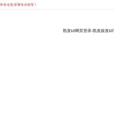
少年
冬
令营,军事
冬
令营等！
凯发k8网页登录-凯发娱发k