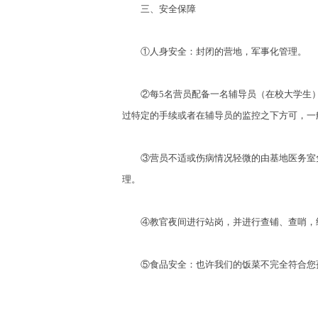
三、安全保障
①人身安全：封闭的营地，军事化管理。
②每5名营员配备一名辅导员（在校大学生）和
过特定的手续或者在辅导员的监控之下方可，一
③营员不适或伤病情况轻微的由基地医务室免
理。
④教官夜间进行站岗，并进行查铺、查哨，给
⑤食品安全：也许我们的饭菜不完全符合您孩