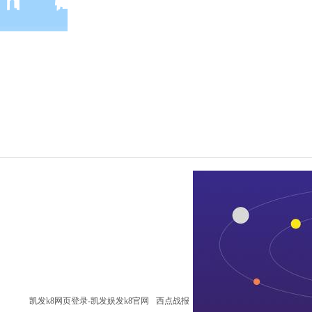
凯发k8网页登录-凯发娱发k8官网
西点战报