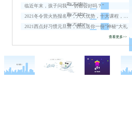
临近年末，孩子问我“一切都会好吗？”
2021冬令营火热报名中，六大优势，十大课程，安全保障全面升级！
2021西点好习惯元旦营，西点送你一份”神秘“大礼
查看更多>>
关于西点
军事冬令营
西点战友
西点简介
军事夏令营
变形计
西点价值
企业军训
西点案例
校长致辞
学生军训
客户反馈
西点教官
亲子拓展活动