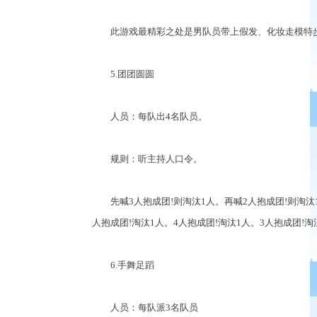
此游戏最精彩之处是男队员带上假发、化妆走模特步
5.团团圆圆
人员：每队出4名队员。
规则：听主持人口令。
先喊3人抱成团!则淘汰1人。再喊2人抱成团!则淘汰1人
人抱成团!淘汰1人。4人抱成团!淘汰1人。3人抱成团!淘
6.手舞足蹈
人员：每队派3名队员