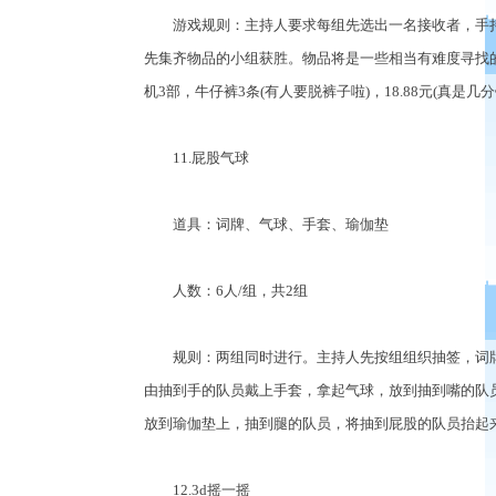
游戏规则：主持人要求每组先选出一名接收者，手持
先集齐物品的小组获胜。物品将是一些相当有难度寻找的东
机3部，牛仔裤3条(有人要脱裤子啦)，18.88元(真
11.屁股气球
道具：词牌、气球、手套、瑜伽垫
人数：6人/组，共2组
规则：两组同时进行。主持人先按组组织抽签，词牌
由抽到手的队员戴上手套，拿起气球，放到抽到嘴的队员
放到瑜伽垫上，抽到腿的队员，将抽到屁股的队员抬起来
12.3d摇一摇