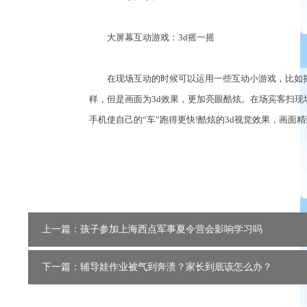
大屏幕互动游戏：3d摇一摇
在现场互动的时候可以运用一些互动小游戏，比如摇一
样，但是画面为3d效果，更加亮眼酷炫。在场宾客扫现
手机使自己的“车”跑得更快!酷炫的3d视觉效果，画面
上一篇：孩子参加上海西点军事夏令营会影响学习吗
下一篇：辅导娃作业被气到奔溃？家长到底该怎么办？