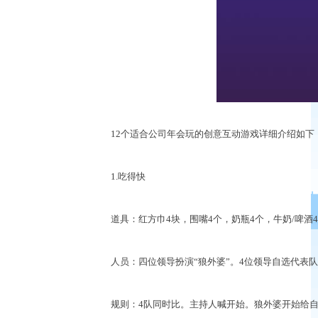
12个适合公司年会玩的创意互动游戏详细介绍如下
1.吃得快
道具：红方巾4块，围嘴4个，奶瓶4个，牛奶/啤酒4
人员：四位领导扮演“狼外婆”。4位领导自选代表队
规则：4队同时比。主持人喊开始。狼外婆开始给自