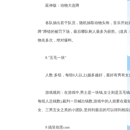
延伸版：动物大连蹲
各队抽出若干队员，随机抽取动物头饰，音乐开始后
蹲”蹲错的被罚下场，最后哪队剩人最多为获胜。(道具
物名多次，绝对爆料。
8."五毛一块"
人数:多组，每组6人以上(越多越好，最好有男有女)
游戏规则：在游戏中,男士是一块钱,女士则是五毛钱.
每组人总钱数),裁判一旦喊出钱数,游戏中的人就要在最
女、三男五女之类的小团队.坚持到最后的可以得到相应
9.搞笑创意cam