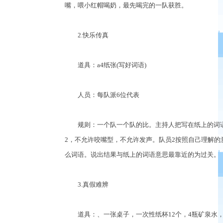
嘴，喂小红帽喝奶，最先喝完的一队获胜。
2.快乐传真
道具：a4纸张(写好词语)
人员：每队派6位代表
规则：一个队一个队的比。主持人把写在纸上的词语(
2，不允许咬嘴型，不允许发声。队员2按照自己理解的
么词语。说出结果与纸上的词语意思最靠近的为过关。
3.真假难辨
道具：、一张桌子，一次性纸杯12个，4瓶矿泉水，