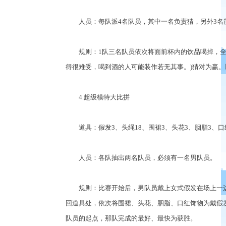
人员：每队派4名队员，其中一名负责猜，另外3名
规则：1队三名队员依次将面前杯内的饮品喝掉，全部
得很难受，喝到酒的人可能装作若无其事。)猜对为赢。
4.超级模特大比拼
道具：假发3、头绳18、围裙3、头花3、胭脂3、口
人员：各队抽出两名队员，必须有一名男队员。
规则：比赛开始后，男队员戴上女式假发在场上一边等
回道具处，依次将围裙、头花、胭脂、口红饰物为戴假
队员的起点，那队完成的最好、最快为获胜。