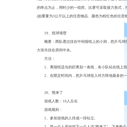
的终点为止，用时少的一组胜。比赛可采取接力形式，指
(如重量为3公斤以上的任意物品、颜色为粉红色的任意
19、投球墙壁
概要：两队透过挂在中间报纸上的小洞，把乒乓球投
大张吊挂在房间中央。
方法：
1、离报纸适当的距离划一条线，各小队站在线上投
2、在限定时间内，把乒乓球投入对方阵地最多的一
20、熊来了
游戏人数：10人左右
游戏规则：
1、参加游戏的人排成一排站立;
2、第一个人开始对下一个人说"熊来了"，下来每个人最