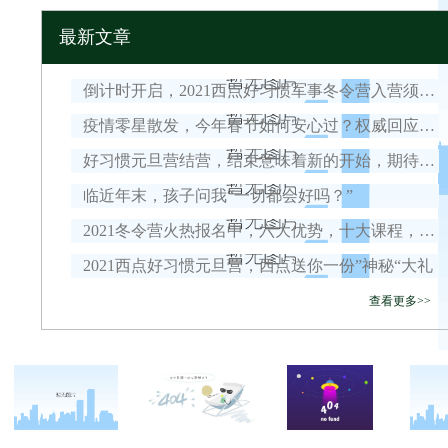
最新文章
倒计时开启，2021西点好习惯军事冬令营入营须知！
疫情零星散发，今年春节如何安心过？权威回应来了！
好习惯元旦营结营，结束意味着新的开始，期待我们下一次的相遇！
临近年末，孩子问我“一切都会好吗？”
2021冬令营火热报名中，六大优势，十大课程，安全保障全面升级！
2021西点好习惯元旦营，西点送你一份”神秘“大礼
查看更多>>