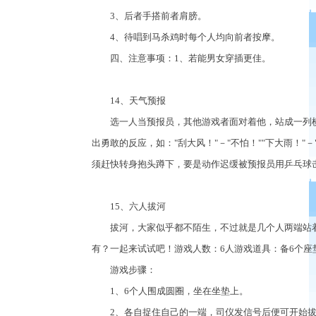
3、后者手搭前者肩膀。
4、待唱到马杀鸡时每个人均向前者按摩。
四、注意事项：1、若能男女穿插更佳。
14、天气预报
选一人当预报员，其他游戏者面对着他，站成一列横
出勇敢的反应，如："刮大风！"－"不怕！""下大雨！"－"
须赶快转身抱头蹲下，要是动作迟缓被预报员用乒乓球
15、六人拔河
拔河，大家似乎都不陌生，不过就是几个人两端站着
有？一起来试试吧！游戏人数：6人游戏道具：备6个座
游戏步骤：
1、6个人围成圆圈，坐在坐垫上。
2、各自捉住自己的一端，司仪发信号后便可开始拔