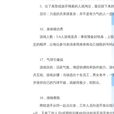
3、出了座垫或放开绳索的人就淘汰，最后留下来的
启示：力道的关系很复杂，并不是有力气的人一定
16、身体模仿秀
游戏人数：5-6人游戏道具：事前预备好纸条，上面分
定的顺序，让每位参与表演者用身体将自己抽取的号码
17、气球引爆战
游戏目的：活跃气氛，增进协调性和协作能力。游戏
共五组。游戏步骤：当场选出十名员工，男女各半，一
并保持自已的汽球不破，或破得最少，则胜出。
18，借物赛跑
两组选手从同一起点出发，工作人员向选手发出指示，
a点，又有工作人员(或用指示牌)向到达的选手选手发