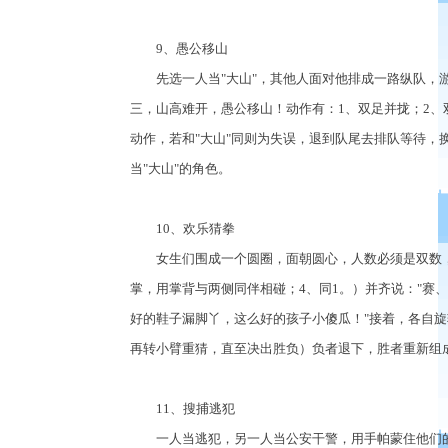
9、愚公移山
先选一人当"大山"，其他人面对他排成一路纵队，游
三，山高难开，愚公移山！动作有：1、双足并拢；2、
动作，若和"大山"同则为失误，退到队尾去排队等待，
当"大山"的角色。
10、欢乐猜拳
女生们围成一个圆圈，面朝圆心，人数必须是双数，游
掌，用掌背与两侧同伴相碰；4、同1。）并齐说："赛
好的鞋子漏脚丫，这么好的孩子小傻瓜！"接着，各自旋
再转小臂重猜，直至决出胜负）负者退下，胜者重新组
11、搜捕逃犯
一人当逃犯，另一人当公安干警，用手帕蒙住他们的