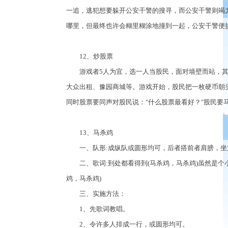
一追，逃犯想要躲开公安干警的搜寻，而公安干警则竭
哪里，但最终也许会糊里糊涂地撞到一起，公安干警便
12、炒股票
游戏者5人为宜，选一人当股民，面对墙壁而站，其他
大众出租、豫园商城等。游戏开始，股民把一枚硬币朝
同时股票要同声对股民说："什么股票最看好？"股民要
13、马杀鸡
一、队形:成纵队或圆形均可，后者搭前者肩膀，坐
二、歌词:到处都看得到(马杀鸡，马杀鸡)虽然是个小动
鸡，马杀鸡)
三、实施方法：
1、先歌词教唱。
2、令许多人排成一行，或圆形均可。