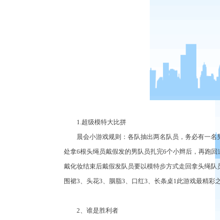
1.超级模特大比拼
晨会小游戏规则：各队抽出两名队员，务必有一名男
处拿6根头绳员戴假发的男队员扎完6个小辫后，再跑
戴化妆结束后戴假发队员要以模特步方式走回拿头绳队员
围裙3、头花3、胭脂3、口红3、长条桌1此游戏最精
2、谁是胜利者