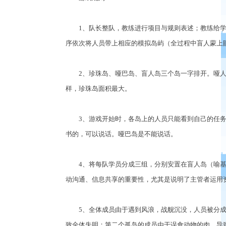
1、队长整队，教练进行项目与规则表述；教练给学
序依次将人员带上相应的模拟岛屿（全过程中盲人蒙上
2、珍珠岛、哑巴岛、盲人岛三个岛一字排开。哑人岛
样，珍珠岛面积最大。
3、游戏开始时，各岛上的人员只能看到自己的任务
书的，可以说话。哑巴岛是不能说话。
4、将每队学员分成三组，分别安置在盲人岛（喻基
动沟通、信息共享的重要性，尤其是说明了主管者运用
5、全体成员由于遇到风浪，战舰沉没，人员被分成3
致全体失明；第二个孤岛的成员由于误食动物的肉，导