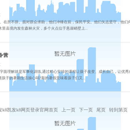
次
、在所不辞。面对群众求助，他们冲锋在前，保民平安。他们矢志坚守，他们
木里县境内发生森林火灾，多个火点位于悬崖峭壁上...
令营
次
字面理解就是军事化训练,通过精心安排的课程让孩子改变、成长自己，让优秀
孩子的暑期生活操心吗?新的暑假意味着孩子们又...
发k8凯发k8网页登录官网首页
上一页
下一页
尾页
转到第页