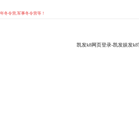
少年
冬
令营,军事
冬
令营等！
凯发k8网页登录-凯发娱发k