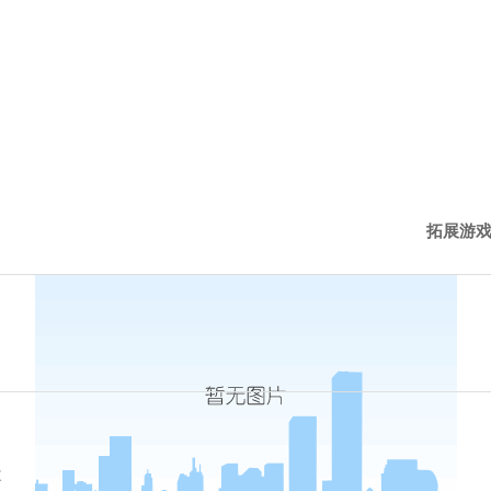
拓展游
西点新
西点动
次
历程下