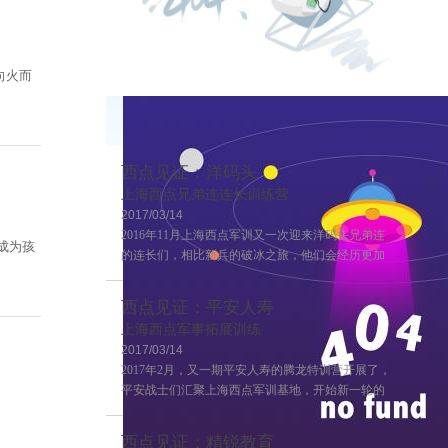
向火而
西点见证：洋码头
上海西点兄弟连连长训练营
2017/03/14
2016年11月上海西点军训又一次迎来洋码头兄弟连
成为孩
的连长们，相比新兵的破冰之旅，他们会经历更加
严格的训练，这也是兄弟连连长训练的第二期，来
一起感受一下连长训练营的风采吧~
西点见证：平安人寿
上海西点军事拓展训练
2017/03/14
2017年2月，又一期平安人寿的腾龙特训营开展了，
平安战士们汇聚上海西点军训基地，开始新一轮的
学习！
西点见证：精锐教育