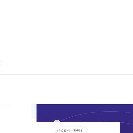
戏
闻
态
载