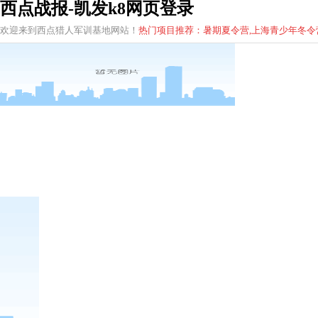
西点战报-凯发k8网页登录
欢迎来到西点猎人军训基地网站！
热门项目推荐：暑期夏令营,上海青少年
冬
令