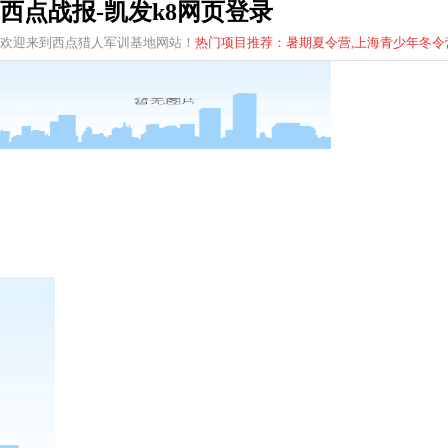
西点战报-凯发k8网页登录
欢迎来到西点猎人军训基地网站！
热门项目推荐：暑期夏令营,上海青少年
冬
令