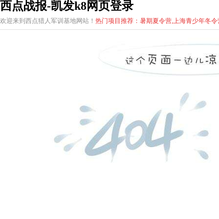
西点战报-凯发k8网页登录
欢迎来到西点猎人军训基地网站！
热门项目推荐：暑期夏令营,上海青少年
冬
令