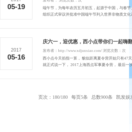
发布者： 浏览次数：次
05-19
端午节，为每年农历五月初五，起源于中国，与春节、
组织正式审议并批准中国端午节列入世界非物质文化遗
庆六一，迎优惠，西小点带你们一起嗨
2017
发布者：http://www.xdjunxiao.com/ 浏览次数：次
05-16
西小点今天掐指一算， 貌似距离夏令营开始只有47
就正式说一下， 2017上海西点军事夏令营， 最后一
页次：180/180 每页5条 总数900条
凯发娱