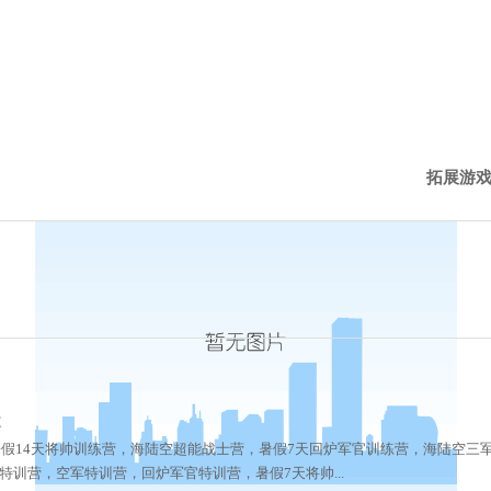
拓展游
西点新
西点动
次
历程下
暑假14天将帅训练营，海陆空超能战士营，暑假7天回炉军官训练营，海陆空三
训营，空军特训营，回炉军官特训营，暑假7天将帅...