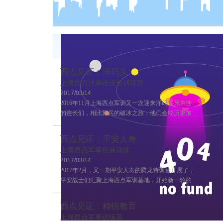
西点见证：洋码头
上海西点兄弟连连长训练营
2017/03/14
2016年11月上海西点军训又一次迎来洋码头兄弟连
的连长们，相比新兵的破冰之旅，他们会经历更加
严格的训练，这也是兄弟连连长训练的第二期，来
一起感受一下连长训练营的风采吧~
西点见证：平安人寿
上海西点军事拓展训练
2017/03/14
2017年2月，又一期平安人寿的腾龙特训营开展了，
平安战士们汇聚上海西点军训基地，开始新一轮的
学习！
西点见证：精锐教育
上海西点军事训练营