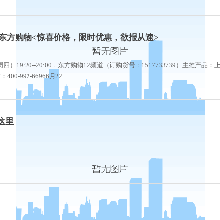
东方购物<惊喜价格，限时优惠，欲报从速>
次
间： 6月22日（周四）19:20--20:00，东方购物12频道（订购货号：1517733739）主推产品
992-66966月22...
这里
次