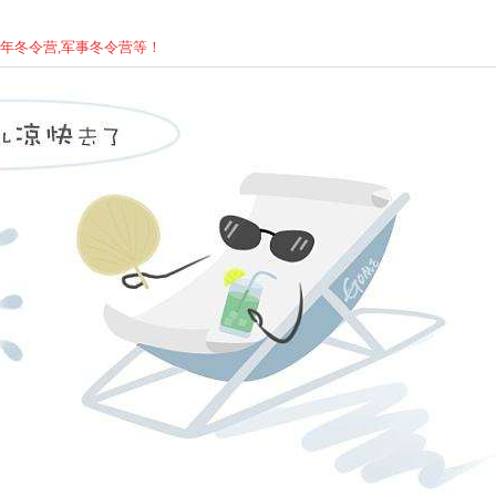
少年
冬
令营,军事
冬
令营等！