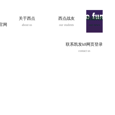
关于西点
西点战友
西点战报
8官网
about us
our students
our news
联系凯发k8网页登录
contact us