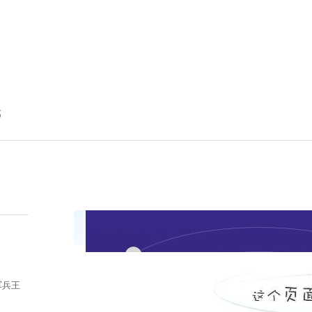
戏
闻
态
载
军兵王