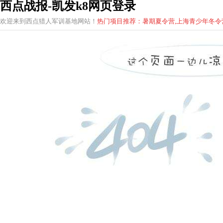
西点战报-凯发k8网页登录
欢迎来到西点猎人军训基地网站！
热门项目推荐：暑期夏令营,上海青少年
冬
令