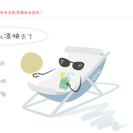
少年
冬
令营,军事
冬
令营等！