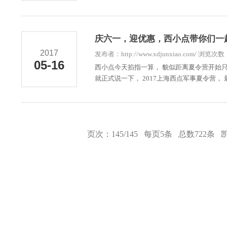
庆六一，迎优惠，西小点带你们一
2017
发布者：http://www.xdjunxiao.com/ 浏览次
05-16
西小点今天掐指一算， 貌似距离夏令营开始只
就正式说一下， 2017上海西点军事夏令营， 
页次：145/145 每页5条 总数722条