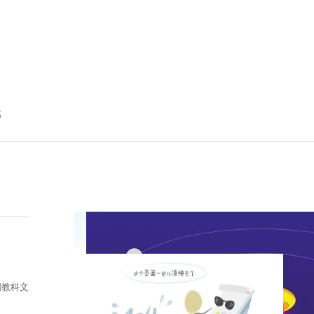
戏
闻
态
载
国教科文