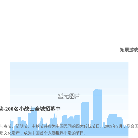
拓展游
西点新
西点动
-200名小战士全城招募中
历程下
与春节、清明节、中秋节并称为中国民间的四大传统节日。2009年9月，联合
文化遗产，成为中国首个入选世界非遗的节日。 ...