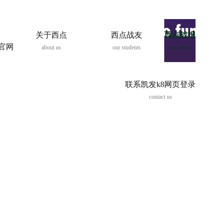
关于西点
西点战友
西点战报
8官网
about us
our students
our news
联系凯发k8网页登录
contact us