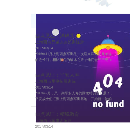
西点见证：洋码头
上海西点兄弟连连长训练营
2017/03/14
2016年11月上海西点军训又一次迎来洋码头兄弟连
的连长们，相比新兵的破冰之旅，他们会经历更加
严格的训练，这也是兄弟连连长训练的第二期，来
一起感受一下连长训练营的风采吧~
西点见证：平安人寿
上海西点军事拓展训练
2017/03/14
2017年2月，又一期平安人寿的腾龙特训营开展了，
平安战士们汇聚上海西点军训基地，开始新一轮的
学习！
西点见证：精锐教育
上海西点军事训练营
2017/03/14
客户评价