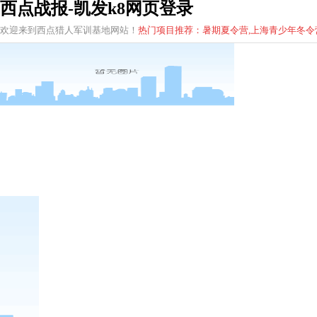
西点战报-凯发k8网页登录
欢迎来到西点猎人军训基地网站！
热门项目推荐：暑期夏令营,上海青少年
冬
令