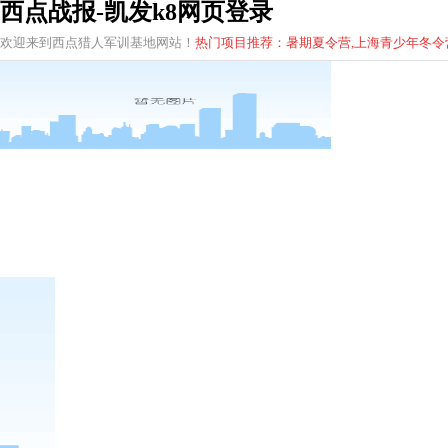
西点战报-凯发k8网页登录
欢迎来到西点猎人军训基地网站！
热门项目推荐：暑期夏令营,上海青少年
冬
令