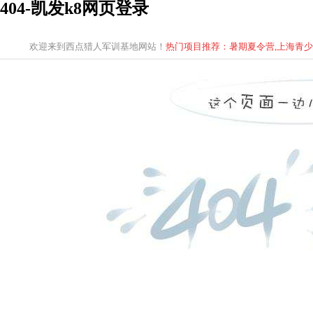
404-凯发k8网页登录
欢迎来到西点猎人军训基地网站！
热门项目推荐：暑期夏令营,上海青