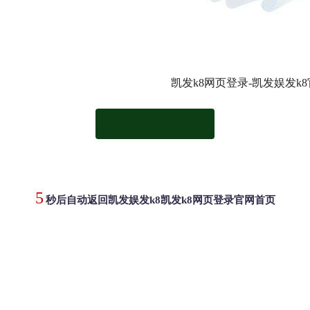
凯发k8网页登录-凯发娱发k
400-992-6696
5
秒后自动返回凯发娱发k8凯发k8网页登录官网首页