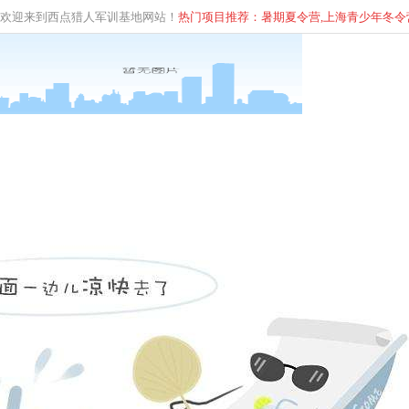
欢迎来到西点猎人军训基地网站！
热门项目推荐：暑期夏令营,上海青少年
冬
令