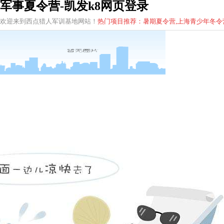
军事夏令营-凯发k8网页登录
欢迎来到西点猎人军训基地网站！
热门项目推荐：暑期夏令营,上海青少年
冬
令