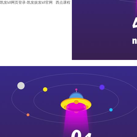
凯发k8网页登录-凯发娱发k8官网
西点课程