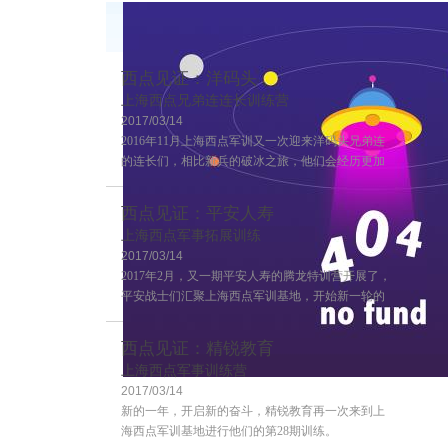
西点见证：洋码头
上海西点兄弟连连长训练营
2017/03/14
2016年11月上海西点军训又一次迎来洋码头兄弟连
的连长们，相比新兵的破冰之旅，他们会经历更加
严格的训练，这也是兄弟连连长训练的第二期，来
一起感受一下连长训练营的风采吧~
西点见证：平安人寿
上海西点军事拓展训练
2017/03/14
2017年2月，又一期平安人寿的腾龙特训营开展了，
平安战士们汇聚上海西点军训基地，开始新一轮的
学习！
西点见证：精锐教育
上海西点军事训练营
2017/03/14
客户评价
新的一年，开启新的奋斗，精锐教育再一次来到上
海西点军训基地进行他们的第28期训练。