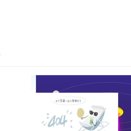
介
值
辞
官