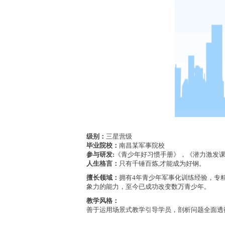
级别：
三星营级
毕业院校：
南昌某军事院校
参与研发
:
《青少年好习惯手册》，《潜力激发
人生格言：
只有千锤百炼
,才能成为好钢。
擅长领域：
拥有
4年青少年军事化训练经验，专
象力的能力，至今已成功改变数万青少年。
教学风格：
善于运用场景式教学引导学员，剖析问题全面透