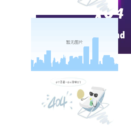
地
施
价
实时热点