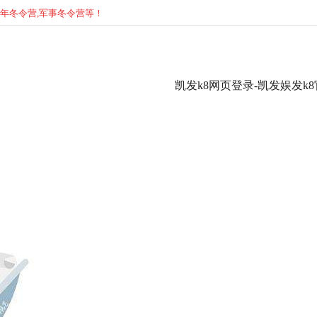
少年
冬
令营,军事
冬
令营等！
凯发k8网页登录-凯发娱发k