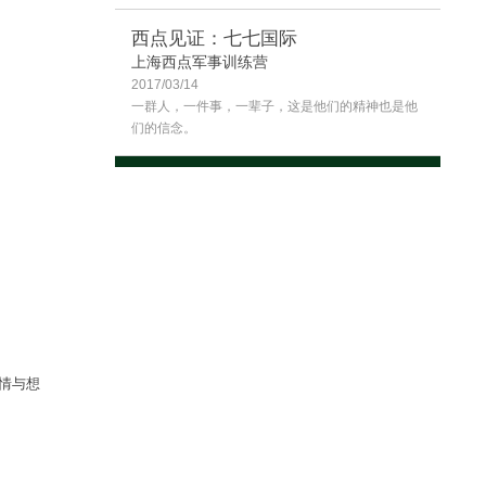
西点见证：七七国际
上海西点军事训练营
2017/03/14
一群人，一件事，一辈子，这是他们的精神也是他
们的信念。
情与想