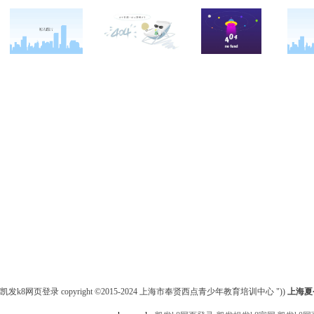
关于西点
军事冬令营
西点战友
西点简介
军事夏令营
变形计
西点价值
军事篇
西点案例
校长致辞
国庆营
客户反馈
西点教官
会务篇
西点基地
团建篇
安全措施
亲子拓展活动
客户评价
家庭教育
凯发k8网页登录 copyright ©2015-2024 上海市奉贤西点青少年教育培训中心 "))
上海夏