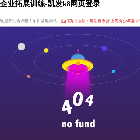
企业拓展训练-凯发k8网页登录
欢迎来到西点猎人军训基地网站！
热门项目推荐：暑期夏令营,上海青少年
夏
令