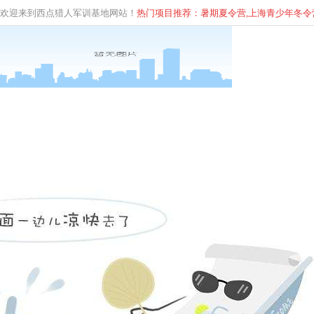
欢迎来到西点猎人军训基地网站！
热门项目推荐：暑期夏令营,上海青少年
冬
令