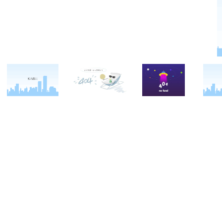
关于西点
军事冬令营
西点战友
西点简介
军事夏令营
变形计
西点价值
企业军训
西点案例
校长致辞
学生军训
客户反馈
西点教官
亲子拓展活动
西点基地
家庭教育
安全措施
客户评价