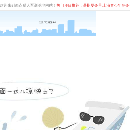
欢迎来到西点猎人军训基地网站！
热门项目推荐：暑期夏令营,上海青少年
冬
令