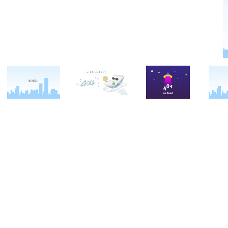
关于西点
军事冬令营
西点战友
西点简介
军事夏令营
变形计
西点价值
企业军训
西点案例
校长致辞
学生军训
客户反馈
西点教官
亲子拓展活动
西点基地
家庭教育
安全措施
客户评价