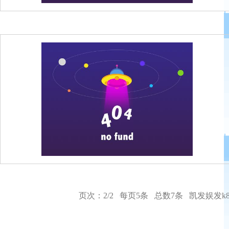
页次：2/2 每页5条 总数7条
凯发娱发k